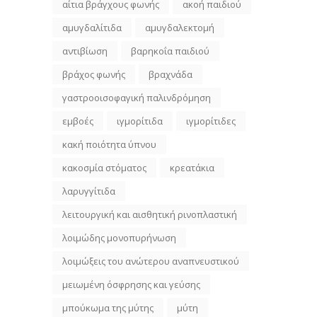
αίτια βράγχους φωνής
ακοή παιδιού
αμυγδαλίτιδα
αμυγδαλεκτομή
αντιβίωση
βαρηκοΐα παιδιού
βράχος φωνής
βραχνάδα
γαστροοισοφαγική παλινδρόμηση
εμβοές
ιγμορίτιδα
ιγμορίτιδες
κακή ποιότητα ύπνου
κακοσμία στόματος
κρεατάκια
λαρυγγίτιδα
λειτουργική και αισθητική ρινοπλαστική
λοιμώδης μονοπυρήνωση
λοιμώξεις του ανώτερου αναπνευστικού
μειωμένη όσφρησης και γεύσης
μπούκωμα της μύτης
μύτη