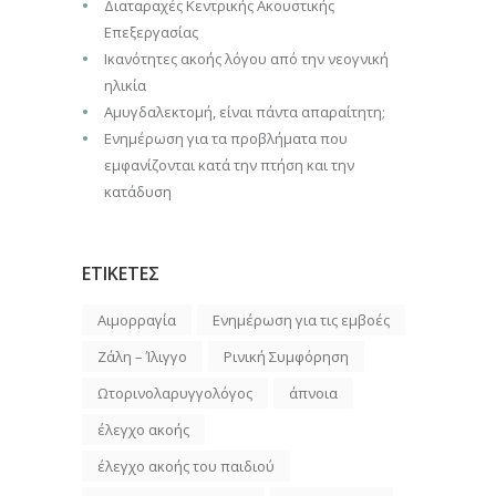
Διαταραχές Κεντρικής Ακουστικής
Επεξεργασίας
Iκανότητες ακοής λόγου από την νεογνική
ηλικία
Αμυγδαλεκτομή, είναι πάντα απαραίτητη;
Ενημέρωση για τα προβλήματα που
εμφανίζονται κατά την πτήση και την
κατάδυση
ΕΤΙΚΕΤΕΣ
Αιμορραγία
Ενημέρωση για τις εμβοές
Ζάλη – Ίλιγγο
Ρινική Συμφόρηση
Ωτορινολαρυγγολόγος
άπνοια
έλεγχο ακοής
έλεγχο ακοής του παιδιού