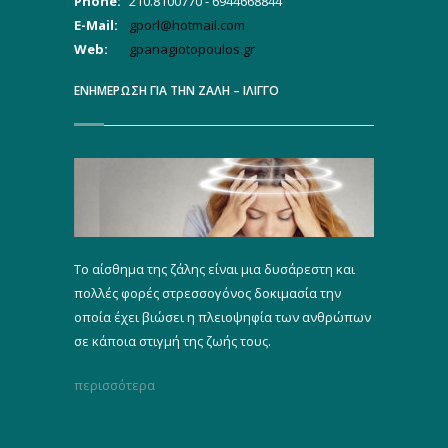
Phone:
210.8100770 - 6944668844
E-Mail:
gporl@hotmail.com
Web:
gpanagiotopoulos.gr
ΕΝΗΜΕΡΩΣΗ ΓΙΑ ΤΗΝ ΖΑΛΗ – ΙΛΙΓΓΟ
Το αίσθημα της ζάλης είναι μια δυσάρεστη και
πολλές φορές στρεσσογόνος δοκιμασία την
οποία έχει βιώσει η πλειοψηφία των ανθρώπων
σε κάποια στιγμή της ζωής τους.
περισσότερα