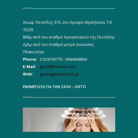
Λεωφ. Πεντέλης 37Α, 2ος όροφος Βριλήσσια. Τ.Κ
15235
800μ από τον σταθμό προαστιακού της Πεντέλης
2χλμ από τον σταθμό μετρό Δουκίσης
Πλακεντίας
Phone:
210.8100770 - 6944668844
E-Mail:
gporl@hotmail.com
Web:
gpanagiotopoulos.gr
ΕΝΗΜΕΡΩΣΗ ΓΙΑ ΤΗΝ ΖΑΛΗ – ΙΛΙΓΓΟ