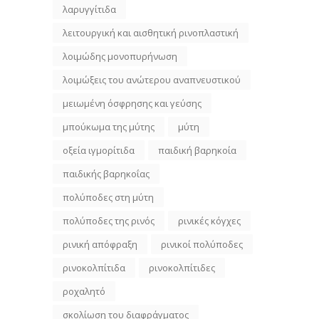
λαρυγγίτιδα
λειτουργική και αισθητική ρινοπλαστική
λοιμώδης μονοπυρήνωση
λοιμώξεις του ανώτερου αναπνευστικού
μειωμένη όσφρησης και γεύσης
μπούκωμα της μύτης
μύτη
οξεία ιγμορίτιδα
παιδική βαρηκοία
παιδικής βαρηκοΐας
πολύποδες στη μύτη
πολύποδες της ρινός
ρινικές κόγχες
ρινική απόφραξη
ρινικοί πολύποδες
ρινοκολπίτιδα
ρινοκολπίτιδες
ροχαλητό
σκολίωση του διαφράγματος