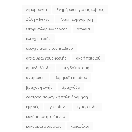
Αιμορραγία
Ενημέρωση για τις εμβοές
Ζάλη – Ίλιγγο
Ρινική Συμφόρηση
Ωτορινολαρυγγολόγος
άπνοια
έλεγχο ακοής
έλεγχο ακοής του παιδιού
αίτια βράγχους φωνής
ακοή παιδιού
αμυγδαλίτιδα
αμυγδαλεκτομή
αντιβίωση
βαρηκοΐα παιδιού
βράχος φωνής
βραχνάδα
γαστροοισοφαγική παλινδρόμηση
εμβοές
ιγμορίτιδα
ιγμορίτιδες
κακή ποιότητα ύπνου
κακοσμία στόματος
κρεατάκια