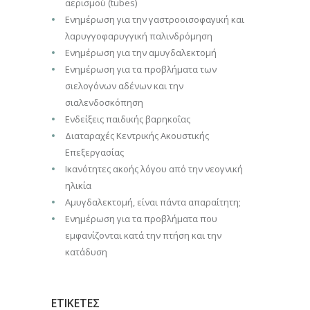
αερισμού (tubes)
Ενημέρωση για την γαστροοισοφαγική και
λαρυγγοφαρυγγική παλινδρόμηση
Ενημέρωση για την αμυγδαλεκτομή
Ενημέρωση για τα προβλήματα των
σιελογόνων αδένων και την
σιαλενδοσκόπηση
Ενδείξεις παιδικής βαρηκοΐας
Διαταραχές Κεντρικής Ακουστικής
Επεξεργασίας
Iκανότητες ακοής λόγου από την νεογνική
ηλικία
Αμυγδαλεκτομή, είναι πάντα απαραίτητη;
Ενημέρωση για τα προβλήματα που
εμφανίζονται κατά την πτήση και την
κατάδυση
ΕΤΙΚΕΤΕΣ