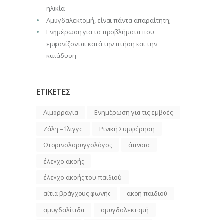
ηλικία
Αμυγδαλεκτομή, είναι πάντα απαραίτητη;
Ενημέρωση για τα προβλήματα που
εμφανίζονται κατά την πτήση και την
κατάδυση
ΕΤΙΚΕΤΕΣ
Αιμορραγία
Ενημέρωση για τις εμβοές
Ζάλη – Ίλιγγο
Ρινική Συμφόρηση
Ωτορινολαρυγγολόγος
άπνοια
έλεγχο ακοής
έλεγχο ακοής του παιδιού
αίτια βράγχους φωνής
ακοή παιδιού
αμυγδαλίτιδα
αμυγδαλεκτομή