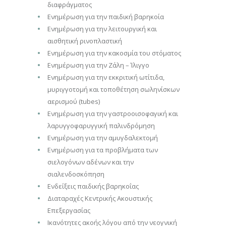
διαφράγματος
Ενημέρωση για την παιδική βαρηκοία
Ενημέρωση για την λειτουργική και
αισθητική ρινοπλαστική
Ενημέρωση για την κακοσμία του στόματος
Ενημέρωση για την Ζάλη – Ίλιγγο
Ενημέρωση για την εκκριτική ωτίτιδα,
μυριγγοτομή και τοποθέτηση σωληνίσκων
αερισμού (tubes)
Ενημέρωση για την γαστροοισοφαγική και
λαρυγγοφαρυγγική παλινδρόμηση
Ενημέρωση για την αμυγδαλεκτομή
Ενημέρωση για τα προβλήματα των
σιελογόνων αδένων και την
σιαλενδοσκόπηση
Ενδείξεις παιδικής βαρηκοΐας
Διαταραχές Κεντρικής Ακουστικής
Επεξεργασίας
Iκανότητες ακοής λόγου από την νεογνική