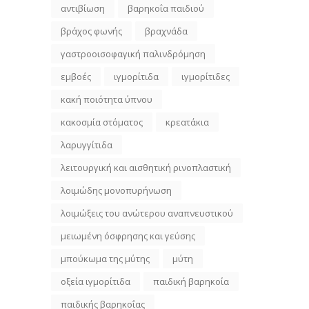
αντιβίωση
βαρηκοΐα παιδιού
βράχος φωνής
βραχνάδα
γαστροοισοφαγική παλινδρόμηση
εμβοές
ιγμορίτιδα
ιγμορίτιδες
κακή ποιότητα ύπνου
κακοσμία στόματος
κρεατάκια
λαρυγγίτιδα
λειτουργική και αισθητική ρινοπλαστική
λοιμώδης μονοπυρήνωση
λοιμώξεις του ανώτερου αναπνευστικού
μειωμένη όσφρησης και γεύσης
μπούκωμα της μύτης
μύτη
οξεία ιγμορίτιδα
παιδική βαρηκοία
παιδικής βαρηκοΐας