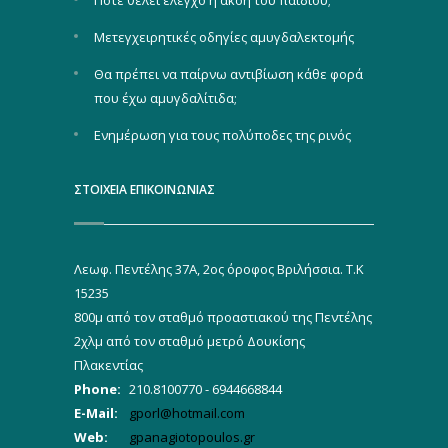
Μετεγχειρητικές οδηγίες αμυγδαλεκτομής
Θα πρέπει να παίρνω αντιβίωση κάθε φορά
που έχω αμυγδαλίτιδα;
Ενημέρωση για τους πολύποδες της ρινός
ΣΤΟΙΧΕΙΑ ΕΠΙΚΟΙΝΩΝΙΑΣ
Λεωφ. Πεντέλης 37Α, 2ος όροφος Βριλήσσια. Τ.Κ
15235
800μ από τον σταθμό προαστιακού της Πεντέλης
2χλμ από τον σταθμό μετρό Δουκίσης
Πλακεντίας
Phone:
210.8100770 - 6944668844
E-Mail:
gporl@hotmail.com
Web:
gpanagiotopoulos.gr