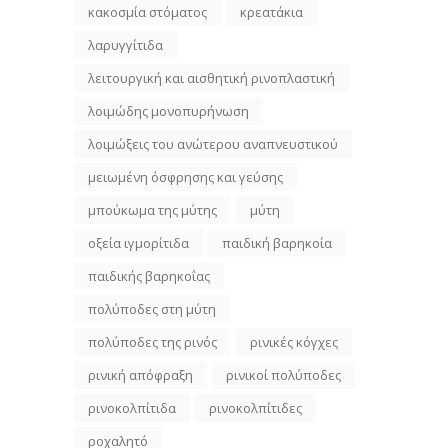
κακοσμία στόματος
κρεατάκια
λαρυγγίτιδα
λειτουργική και αισθητική ρινοπλαστική
λοιμώδης μονοπυρήνωση
λοιμώξεις του ανώτερου αναπνευστικού
μειωμένη όσφρησης και γεύσης
μπούκωμα της μύτης
μύτη
οξεία ιγμορίτιδα
παιδική βαρηκοία
παιδικής βαρηκοΐας
πολύποδες στη μύτη
πολύποδες της ρινός
ρινικές κόγχες
ρινική απόφραξη
ρινικοί πολύποδες
ρινοκολπίτιδα
ρινοκολπίτιδες
ροχαλητό