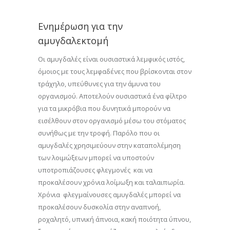
Ενημέρωση για την
αμυγδαλεκτομή
Οι αμυγδαλές είναι ουσιαστικά λεμφικός ιστός,
όμοιος με τους λεμφαδένες που βρίσκονται στον
τράχηλο, υπεύθυνες για την άμυνα του
οργανισμού. Αποτελούν ουσιαστικά ένα φίλτρο
για τα μικρόβια που δυνητικά μπορούν να
εισέλθουν στον οργανισμό μέσω του στόματος
συνήθως με την τροφή. Παρόλο που οι
αμυγδαλές χρησιμεύουν στην καταπολέμηση
των λοιμώξεων μπορεί να υποστούν
υποτροπιάζουσες φλεγμονές και να
προκαλέσουν χρόνια λοίμωξη και ταλαιπωρία.
Χρόνια φλεγμαίνουσες αμυγδαλές μπορεί να
προκαλέσουν δυσκολία στην αναπνοή,
ροχαλητό, υπνική άπνοια, κακή ποιότητα ύπνου,