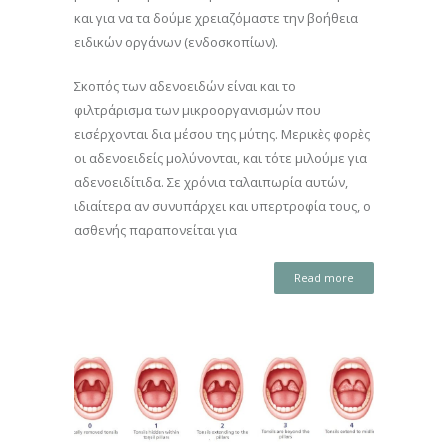
και για να τα δούμε χρειαζόμαστε την βοήθεια
ειδικών οργάνων (ενδοσκοπίων).
Σκοπός των αδενοειδών είναι και το
φιλτράρισμα των μικροοργανισμών που
εισέρχονται δια μέσου της μύτης. Μερικὲς φορὲς
οι αδενοειδείς μολύνονται, και τότε μιλούμε για
αδενοειδίτιδα. Σε χρόνια ταλαιπωρία αυτών,
ιδιαίτερα αν συνυπάρχει και υπερτροφία τους, ο
ασθενής παραπονείται για
Read more