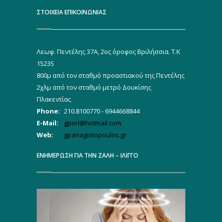
ΣΤΟΙΧΕΙΑ ΕΠΙΚΟΙΝΩΝΙΑΣ
Λεωφ. Πεντέλης 37Α, 2ος όροφος Βριλήσσια. Τ.Κ
15235
800μ από τον σταθμό προαστιακού της Πεντέλης
2χλμ από τον σταθμό μετρό Δουκίσης
Πλακεντίας
Phone:
210.8100770 - 6944668844
E-Mail:
gporl@hotmail.com
Web:
gpanagiotopoulos.gr
ΕΝΗΜΕΡΩΣΗ ΓΙΑ ΤΗΝ ΖΑΛΗ – ΙΛΙΓΓΟ