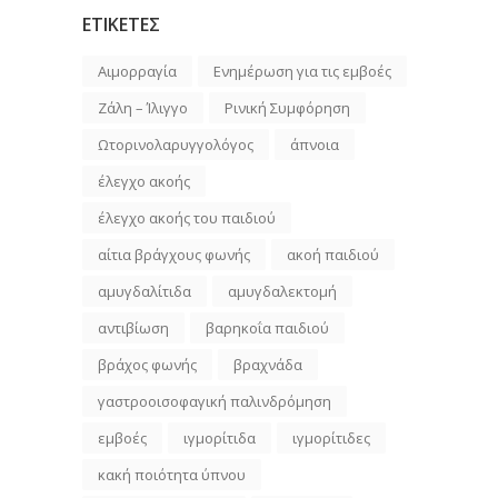
ΕΤΙΚΕΤΕΣ
Αιμορραγία
Ενημέρωση για τις εμβοές
Ζάλη – Ίλιγγο
Ρινική Συμφόρηση
Ωτορινολαρυγγολόγος
άπνοια
έλεγχο ακοής
έλεγχο ακοής του παιδιού
αίτια βράγχους φωνής
ακοή παιδιού
αμυγδαλίτιδα
αμυγδαλεκτομή
αντιβίωση
βαρηκοΐα παιδιού
βράχος φωνής
βραχνάδα
γαστροοισοφαγική παλινδρόμηση
εμβοές
ιγμορίτιδα
ιγμορίτιδες
κακή ποιότητα ύπνου